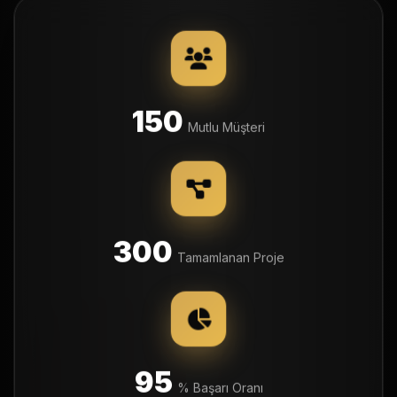
150
Mutlu Müşteri
300
Tamamlanan Proje
95
% Başarı Oranı